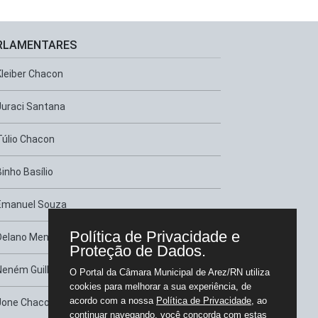
RLAMENTARES
Kleiber Chacon
Juraci Santana
Túlio Chacon
Binho Basílio
Emanuel Souza
Política de Privacidade e
Delano Menezes
Proteção de Dados.
Neném Guilherme
O Portal da Câmara Municipal de Arez/RN utiliza
cookies para melhorar a sua experiência, de
acordo com a nossa
Política de Privacidade
, ao
Jone Chacon
continuar navegando, você concorda com estas