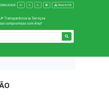
SIBILIDADE
A+
A
A-
Mapa do Site
 🔎 Transparência 📊 Serviços
osso compromisso com Arez!
ÇÃO