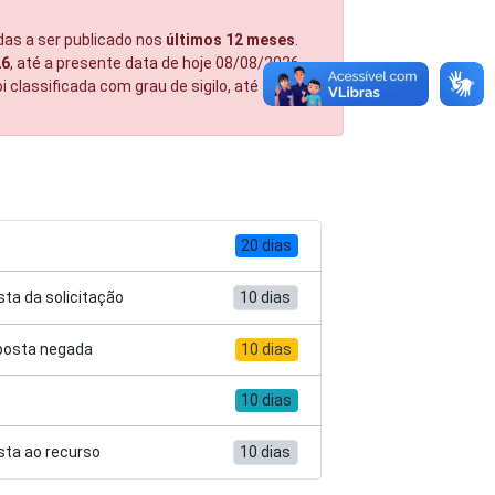
das a ser publicado nos
últimos 12 meses
.
26
, até a presente data de hoje 08/08/2026.
 classificada com grau de sigilo, até a
20 dias
ta da solicitação
10 dias
sposta negada
10 dias
10 dias
sta ao recurso
10 dias