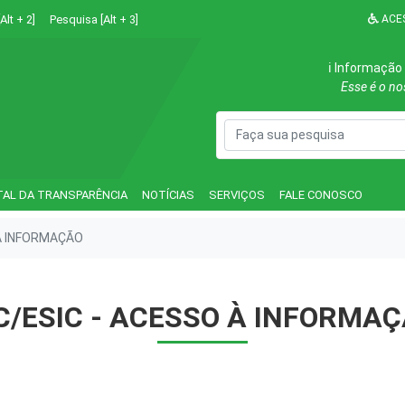
Alt + 2]
Pesquisa [Alt + 3]
ACES
ℹ️ Informação
Esse é o n
TAL DA TRANSPARÊNCIA
NOTÍCIAS
SERVIÇOS
FALE CONOSCO
 À INFORMAÇÃO
C/ESIC - ACESSO À INFORMA