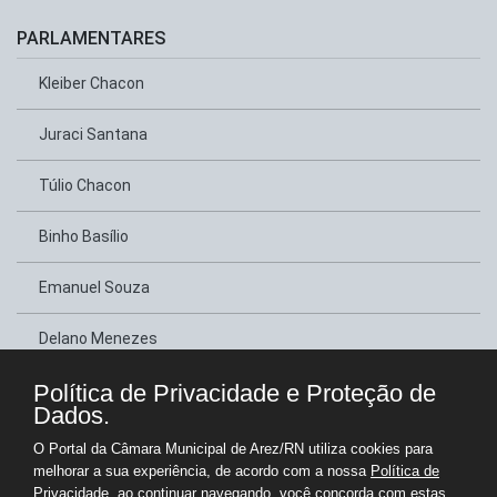
PARLAMENTARES
Kleiber Chacon
Juraci Santana
Túlio Chacon
Binho Basílio
Emanuel Souza
Delano Menezes
Política de Privacidade e Proteção de
Neném Guilherme
Dados.
Jone Chacon
O Portal da Câmara Municipal de Arez/RN utiliza cookies para
melhorar a sua experiência, de acordo com a nossa
Política de
Eclécio Fernandes
Privacidade
, ao continuar navegando, você concorda com estas