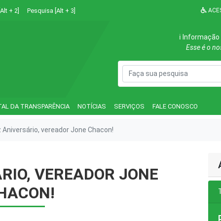
Alt + 2]
Pesquisa [Alt + 3]
ACES
ℹ️ Informação
Esse é o n
TAL DA TRANSPARÊNCIA
NOTÍCIAS
SERVIÇOS
FALE CONOSCO
z Aniversário, vereador Jone Chacon!
ÁRIO, VEREADOR JONE
HACON!