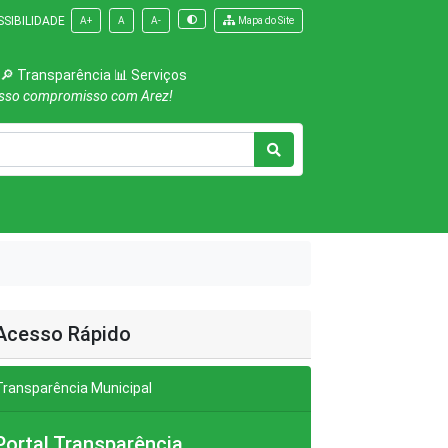
SIBILIDADE
A+
A
A-
Mapa do Site
 🔎 Transparência 📊 Serviços
osso compromisso com Arez!
Acesso Rápido
Transparência Municipal
Portal Transparência