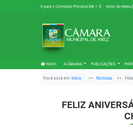
Ir para o Conteúdo Principal [Alt + 1]
Início do Menu [
INICIO
A CÂMARA
PUBLICAÇÕES
POR
Você está em:
Início
Notícias
Feli
FELIZ ANIVERS
C